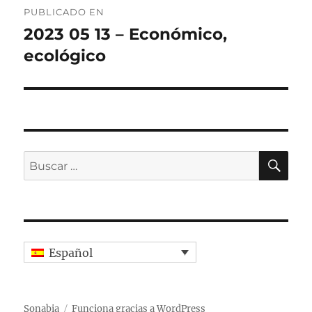
PUBLICADO EN
de
2023 05 13 – Económico,
ecológico
entradas
BU
Buscar
por:
Español
Sonabia
Funciona gracias a WordPress