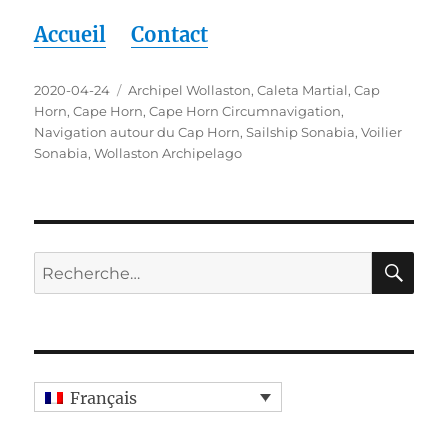
Accueil
Contact
Publié
Étiquettes
2020-04-24
Archipel Wollaston
,
Caleta Martial
,
Cap
le
Horn
,
Cape Horn
,
Cape Horn Circumnavigation
,
Navigation autour du Cap Horn
,
Sailship Sonabia
,
Voilier
Sonabia
,
Wollaston Archipelago
RE
Recherche
pour :
Français