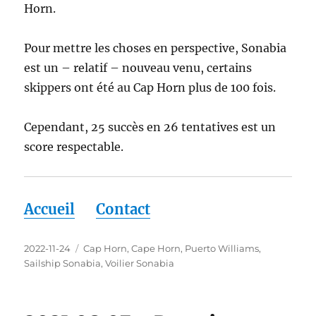
Horn.
Pour mettre les choses en perspective, Sonabia
est un – relatif – nouveau venu, certains
skippers ont été au Cap Horn plus de 100 fois.
Cependant, 25 succès en 26 tentatives est un
score respectable.
Accueil
Contact
Publié
Étiquettes
2022-11-24
Cap Horn
,
Cape Horn
,
Puerto Williams
,
le
Sailship Sonabia
,
Voilier Sonabia