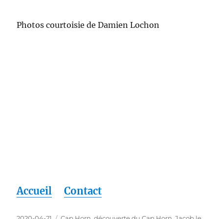
Photos courtoisie de Damien Lochon
Accueil
Contact
Publié
Étiquettes
2020-04-21
Cap Horn
,
découverte du Cap Horn
,
Jacob le