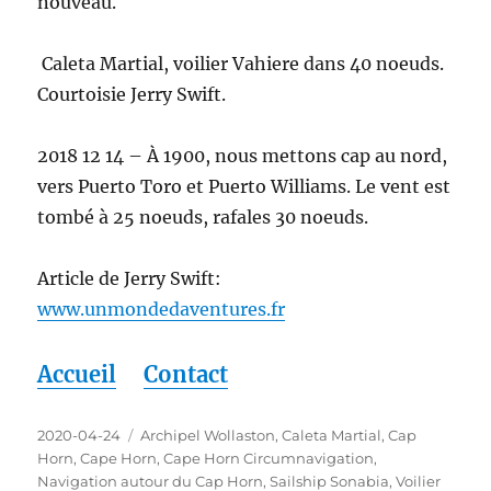
nouveau.
Caleta Martial, voilier Vahiere dans 40 noeuds.
Courtoisie Jerry Swift.
2018 12 14 – À 1900, nous mettons cap au nord,
vers Puerto Toro et Puerto Williams. Le vent est
tombé à 25 noeuds, rafales 30 noeuds.
Article de Jerry Swift:
www.unmondedaventures.fr
Accueil
Contact
Publié
Étiquettes
2020-04-24
Archipel Wollaston
,
Caleta Martial
,
Cap
le
Horn
,
Cape Horn
,
Cape Horn Circumnavigation
,
Navigation autour du Cap Horn
,
Sailship Sonabia
,
Voilier